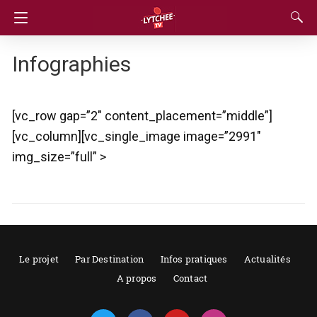
Infographies
[vc_row gap=”2″ content_placement=”middle”]
[vc_column][vc_single_image image=”2991″
img_size=”full” >
Le projet
Par Destination
Infos pratiques
Actualités
A propos
Contact