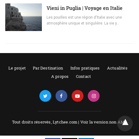
Vieni in Puglia | Voyage en Italie
Les pouilles est une région d'Italie avec une
atmosphère unique et singulière. La vie y…
Le projet
Par Destination
Infos pratiques
Actualités
A propos
Contact
Tout droits réservés, Lytchee.com |
Voir la version non AMP