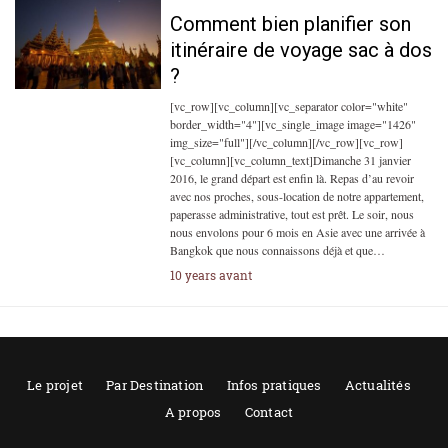
Comment bien planifier son
itinéraire de voyage sac à dos
?
[vc_row][vc_column][vc_separator color="white"
border_width="4"][vc_single_image image="1426"
img_size="full"][/vc_column][/vc_row][vc_row]
[vc_column][vc_column_text]Dimanche 31 janvier
2016, le grand départ est enfin là. Repas d’au revoir
avec nos proches, sous-location de notre appartement,
paperasse administrative, tout est prêt. Le soir, nous
nous envolons pour 6 mois en Asie avec une arrivée à
Bangkok que nous connaissons déjà et que…
10 years avant
Le projet
Par Destination
Infos pratiques
Actualités
A propos
Contact