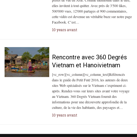
prises de vue en Asie. Comme mentionné dans le titre,
elles invitent à tout quitter. Avec près de 3'500 likes,
500'000 vues, 12'000 partages et 900 commentaires,
cette vidéo est devenue un véritable buzz sur notre page
Facebook. C’est…
10 years avant
Rencontre avec 360 Degrés
Vietnam et Hanoivietnam
[vc_row][vc_column][vc_column_text]Référencés
dans le guide du Petit Futé 2016, les auteurs de deux
sites Web spécialisés sur le Vietnam s’expriment ci-
après. Rendez-vous sur leurs sites avant votre voyage
au Vietnam. 360 Degrés Vietnam fournit des
informations pour une découverte approfondie de la
culture, de la vie des habitants, des paysages et…
10 years avant