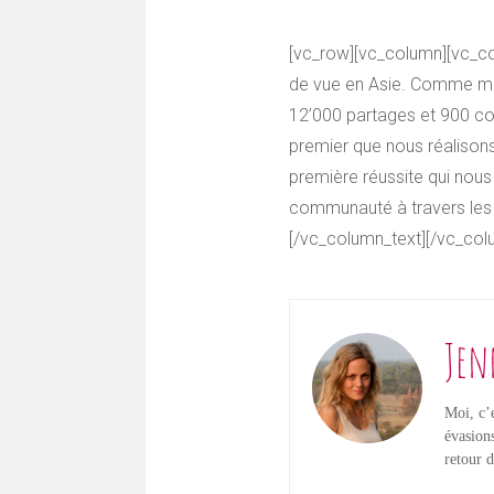
[vc_row][vc_column][vc_co
de vue en Asie. Comme menti
12’000 partages et 900 co
premier que nous réalison
première réussite qui nous
communauté à travers les
[/vc_column_text][/vc_col
Jen
Moi, c’e
évasion
retour 