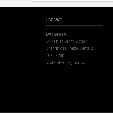
Contact
LytcheeTV
Sylvain et Jenny Botter
Chemin des Treize-Vents 2
1091 Aran
lytcheetv (at) gmail.com