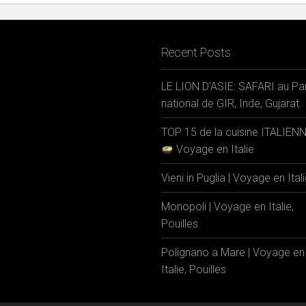
Recent Posts
LE LION D’ASIE: SAFARI au Pa
national de GIR, Inde, Gujarat.
TOP 15 de la cuisine ITALIEN
Voyage en Italie
Vieni in Puglia | Voyage en Ital
Monopoli | Voyage en Italie,
Pouilles
Polignano a Mare | Voyage en
Italie, Pouilles