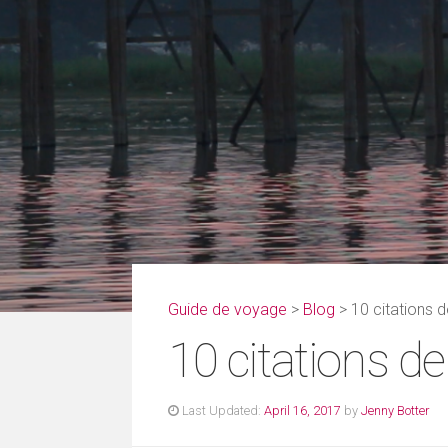
Guide de voyage
>
Blog
>
10 citations d
10 citations de
Last Updated:
April 16, 2017
by
Jenny Botter