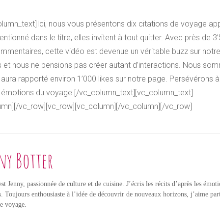
lumn_text]Ici, nous vous présentons dix citations de voyage app
onné dans le titre, elles invitent à tout quitter. Avec près de 3’
mmentaires, cette vidéo est devenue un véritable buzz sur notr
s et nous ne pensions pas créer autant d’interactions. Nous so
 aura rapporté environ 1’000 likes sur notre page. Persévérons à 
 émotions du voyage.[/vc_column_text][vc_column_text]
umn][/vc_row][vc_row][vc_column][/vc_column][/vc_row]
ny Botter
st Jenny, passionnée de culture et de cuisine. J’écris les récits d’après les émot
s. Toujours enthousiaste à l’idée de découvrir de nouveaux horizons, j’aime par
de voyage.