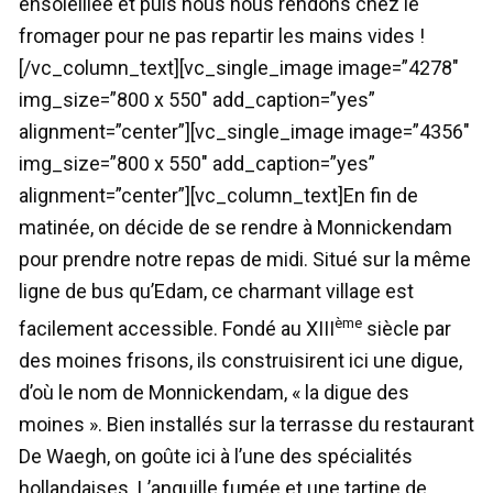
ensoleillée et puis nous nous rendons chez le
fromager pour ne pas repartir les mains vides !
[/vc_column_text][vc_single_image image=”4278″
img_size=”800 x 550″ add_caption=”yes”
alignment=”center”][vc_single_image image=”4356″
img_size=”800 x 550″ add_caption=”yes”
alignment=”center”][vc_column_text]En fin de
matinée, on décide de se rendre à Monnickendam
pour prendre notre repas de midi. Situé sur la même
ligne de bus qu’Edam, ce charmant village est
ème
facilement accessible. Fondé au XIII
siècle par
des moines frisons, ils construisirent ici une digue,
d’où le nom de Monnickendam, « la digue des
moines ». Bien installés sur la terrasse du restaurant
De Waegh, on goûte ici à l’une des spécialités
hollandaises. L’anguille fumée et une tartine de